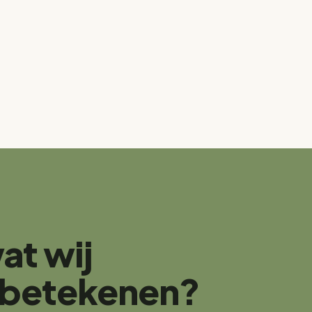
at wij
 betekenen?