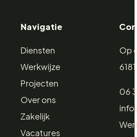
Navigatie
Con
Diensten
Op d
Werkwijze
6181
Projecten
06 3
Over ons
info
Zakelijk
Werk
Vacatures