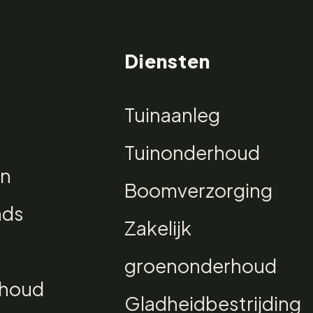
Diensten
Tuinaanleg
Tuinonderhoud
rn
Boomverzorging
nds
Zakelijk
groenonderhoud
rhoud
Gladheidbestrijding