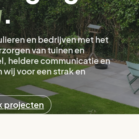
g
.
lieren en bedrijven met het
zorgen van tuinen en
el, heldere communicatie en
 wij voor een strak en
k projecten