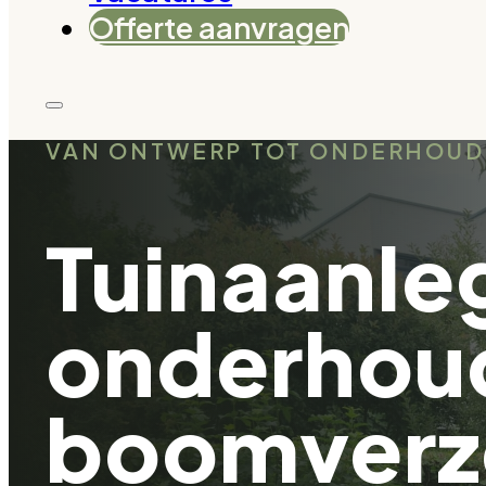
Offerte aanvragen
VAN ONTWERP TOT ONDERHOUD
Tuinaanle
onderhou
boomverz