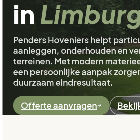
in
Limbur
Penders Hoveniers helpt particu
aanleggen, onderhouden en ver
terreinen. Met modern materie
een persoonlijke aanpak zorgen
duurzaam eindresultaat.
Offerte aanvragen
Bekij