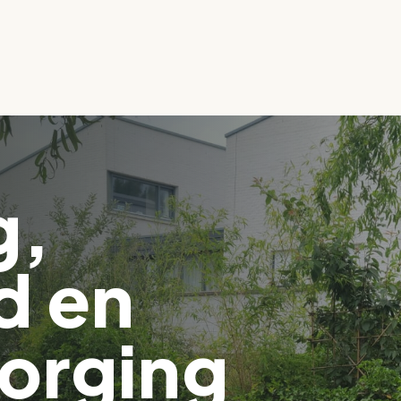
g,
d en
orging