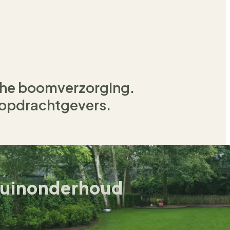
sche boomverzorging.
e opdrachtgevers.
uinonderhoud